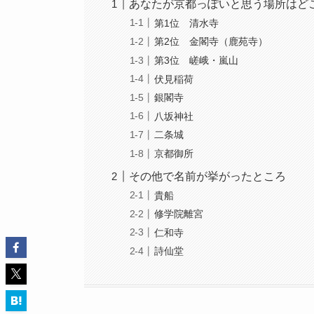
あなたが京都っぽいと思う場所はど
第1位 清水寺
第2位 金閣寺（鹿苑寺）
第3位 嵯峨・嵐山
伏見稲荷
銀閣寺
八坂神社
二条城
京都御所
その他で名前が挙がったところ
貴船
修学院離宮
仁和寺
詩仙堂