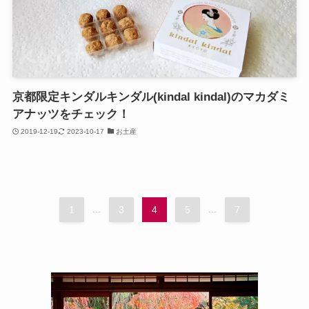
京都限定キンダルキンダル(kindal kindal)のマカダミ
アナッツをチェック！
2019-12-19
2023-10-17
お土産
1
...
3
4
5
...
7