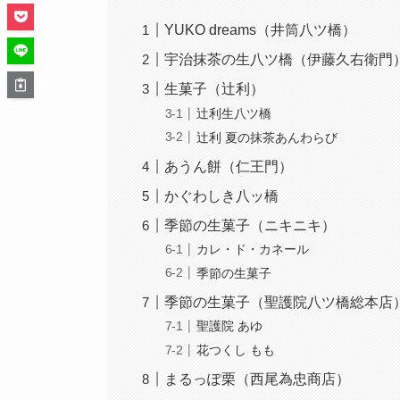
YUKO dreams（井筒八ツ橋）
宇治抹茶の生八ツ橋（伊藤久右衛門
生菓子（辻利）
辻利生八ツ橋
辻利 夏の抹茶あんわらび
あうん餅（仁王門）
かぐわしき八ッ橋
季節の生菓子（ニキニキ）
カレ・ド・カネール
季節の生菓子
季節の生菓子（聖護院八ツ橋総本店
聖護院 あゆ
花つくし もも
まるっぽ栗（西尾為忠商店）