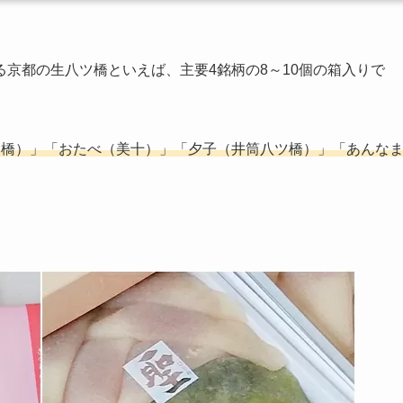
京都の生八ツ橋といえば、主要4銘柄の8～10個の箱入りで
ツ橋）」「おたべ（美十）」「夕子（井筒八ツ橋）」「あんな