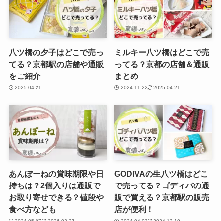
八ツ橋の夕子はどこで売っ
ミルキー八ツ橋はどこで売
てる？京都駅の店舗や通販
ってる？京都の店舗＆通販
をご紹介
まとめ
2025-04-21
2024-11-22
2025-04-21
あんぽーねの賞味期限や日
GODIVAの生八ツ橋はどこ
持ちは？2個入りは通販で
で売ってる？ゴディバの通
お取り寄せできる？値段や
販で買える？京都駅の販売
食べ方なども
店が便利！
2024-05-07
2026-03-27
2024-04-03
2024-12-19