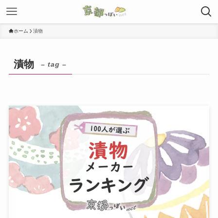
ホーム
漬物
漬物
– tag –