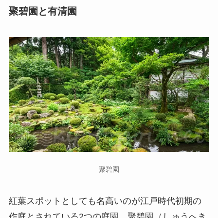
聚碧園と有清園
聚碧園
紅葉スポットとしても名高いのが江戸時代初期の
作庭とされている2つの庭園、聚碧園（しゅうへき