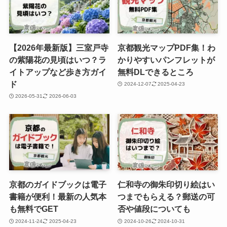
【2026年最新版】三室戸寺
京都観光マップPDF集！わ
の紫陽花の見頃はいつ？ラ
かりやすいパンフレットが
イトアップなど歩き方ガイ
無料DLできるところ
ド
2024-12-07
2025-04-23
2026-05-31
2026-06-03
京都のガイドブックは電子
仁和寺の御朱印切り絵はい
書籍が便利！最新の人気本
つまでもらえる？郵送の可
も無料でGET
否や値段についても
2024-11-24
2025-04-23
2024-10-26
2024-10-31