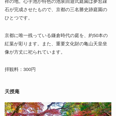
祥の地。心字池が特色の池泉回遊式庭園は夢窓疎
石が完成させたもので、京都の三名勝史跡庭園の
ひとつです。
京都に唯一残っている鎌倉時代の庭を、約50本の
紅葉が彩ります。また、重要文化財の亀山天皇坐
像が方丈に祀られています。
拝観料：300円
天授庵