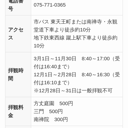
電話番
075-771-0365
号
市バス 東天王町または南禅寺・永観
アクセ
堂道下車より徒歩約10分
ス
地下鉄東西線 蹴上駅下車より徒歩約
10分
3月1日～11月30日 8:40～17:00（受
付は16:40まで）
拝観時
12月1日～2月28日 8:40～16:30（受
間
付は16:10まで）
※12月28日～31日は一般拝観不可
方丈庭園 500円
拝観料
三門 500円
金
南禅院 300円