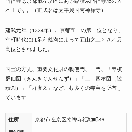
南禅寺は京都市左京区にある臨済宗南禅寺派の大
本山です。（正式名は太平興国南禅禅寺）
建武元年（1334年）に京都五山の第一位となり、
室町時代には足利義満によって五山之上とされ最
高位とされました。
国宝の方丈、重要文化財の勅使門、三門、「琴棋
群仙図（きんきぐんせんず）」「二十四孝図（陸
績図）」「群虎図」など、数多くの寺宝を所有し
ています。
住所
京都市左京区南禅寺福地町86