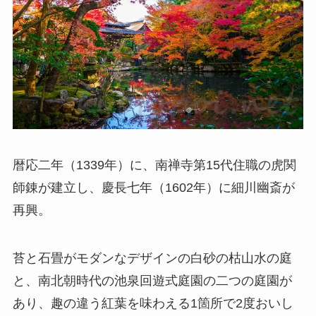
暦応二年（1339年）に、南禅寺第15代住職の虎関
師錬が建立し、慶長七年（1602年）に細川幽斎が
再興。
苔と石畳がモダンなデザインの白砂の枯山水の庭
と、南北朝時代の池泉回遊式庭園の二つの庭園が
あり、趣の違う紅葉を味わえる1箇所で2度おいし