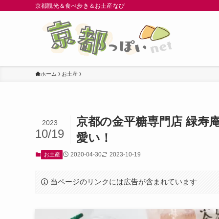
京都観光＆食べ歩き＆お土産なび
ホーム
お土産
京都の金平糖専門店 緑寿
2023
10/19
愛い！
2020-04-30
2023-10-19
お土産
当ページのリンクには広告が含まれています