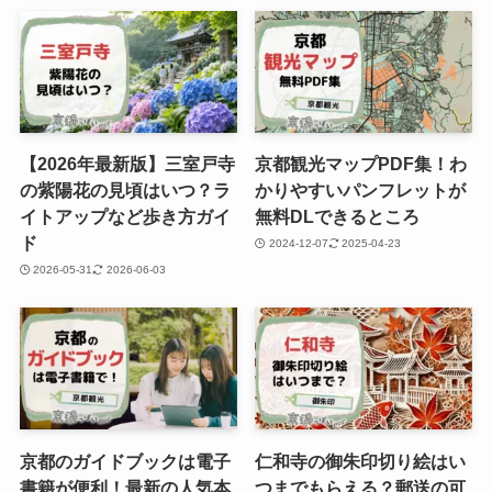
【2026年最新版】三室戸寺
京都観光マップPDF集！わ
の紫陽花の見頃はいつ？ラ
かりやすいパンフレットが
イトアップなど歩き方ガイ
無料DLできるところ
ド
2024-12-07
2025-04-23
2026-05-31
2026-06-03
京都のガイドブックは電子
仁和寺の御朱印切り絵はい
書籍が便利！最新の人気本
つまでもらえる？郵送の可