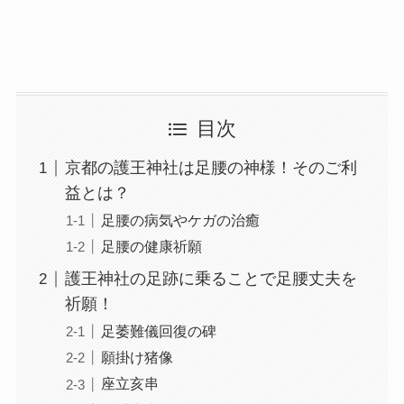
目次
京都の護王神社は足腰の神様！そのご利
益とは？
足腰の病気やケガの治癒
足腰の健康祈願
護王神社の足跡に乗ることで足腰丈夫を
祈願！
足萎難儀回復の碑
願掛け猪像
座立亥串