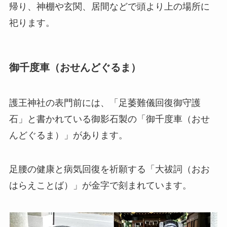
帰り、神棚や玄関、居間などで頭より上の場所に
祀ります。
御千度車（おせんどぐるま）
護王神社の表門前には、「足萎難儀回復御守護
石」と書かれている御影石製の「御千度車（おせ
んどぐるま）」があります。
足腰の健康と病気回復を祈願する「大祓詞（おお
はらえことば）」が金字で刻まれています。