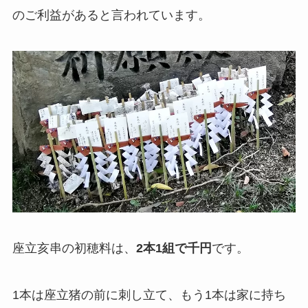
のご利益があると言われています。
座立亥串の初穂料は、
2本1組で
千円
です。
1本は座立猪の前に刺し立て、もう1本は家に持ち