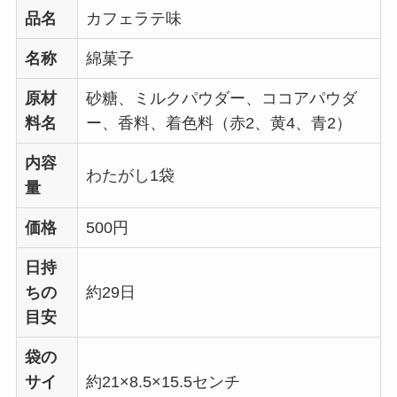
品名
カフェラテ味
名称
綿菓子
原材
砂糖、ミルクパウダー、ココアパウダ
料名
ー、香料、着色料（赤2、黄4、青2）
内容
わたがし1袋
量
価格
500円
日持
ちの
約29日
目安
袋の
サイ
約21×8.5×15.5センチ