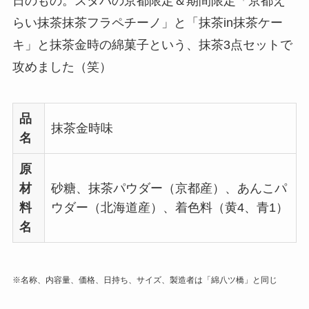
日のもの。スタバの京都限定＆期間限定「京都え
らい抹茶抹茶フラペチーノ」と「抹茶in抹茶ケー
キ」と抹茶金時の綿菓子という、抹茶3点セットで
攻めました（笑）
品
抹茶金時味
名
原
材
砂糖、抹茶パウダー（京都産）、あんこパ
料
ウダー（北海道産）、着色料（黄4、青1）
名
※名称、内容量、価格、日持ち、サイズ、製造者は「綿八ツ橋」と同じ