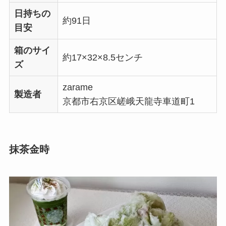
日持ちの
約91日
目安
箱のサイ
約17×32×8.5センチ
ズ
zarame
製造者
京都市右京区嵯峨天龍寺車道町1
抹茶金時