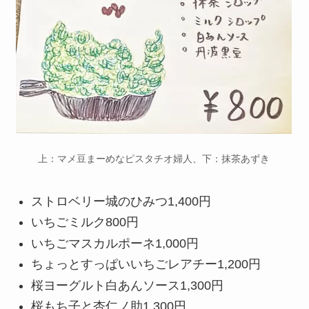
上：マメ豆まーめなピスタチオ婦人、下：抹茶あずき
ストロベリー城のひみつ
1,400円
いちごミルク
800円
いちごマスカルポーネ
1,000円
ちょっとすっぱいいちごレアチー
1,200円
桜ヨーグルト白あんソース
1,300円
桜もち子と杏仁ノ助
1,300円