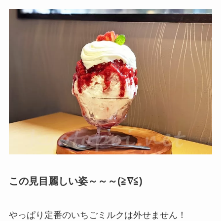
この見目麗しい姿～～～(≧∇≦)
やっぱり定番のいちごミルクは外せません！