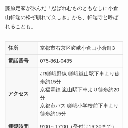
藤原定家が詠んだ「忍ばれむものともなしに小倉
山軒端の松ぞ馴れて久しき」から、軒端寺と呼ば
れることも。
住所
京都市右京区嵯峨小倉山小倉町3
電話番号
075-861-0435
JR嵯峨野線 嵯峨嵐山駅下車より徒
歩約15分
京福電鉄 嵐山駅下車より徒歩約20
アクセス
分
京都市バス 嵯峨小学校前下車より
徒歩約15分
拝観時間
9:00～17:00（受付は16:30まで）