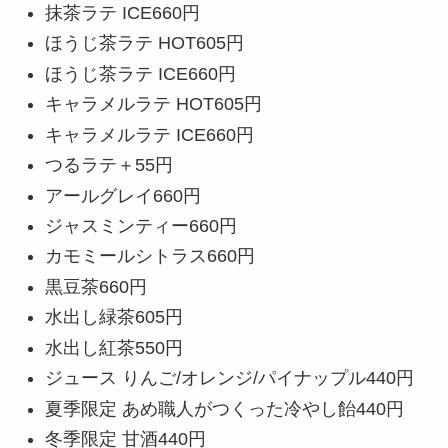
抹茶ラテ ICE
660円
ほうじ茶ラテ HOT
605円
ほうじ茶ラテ ICE
660円
キャラメルラテ HOT
605円
キャラメルラテ ICE
660円
つるラテ
＋
55円
アールグレイ
660円
ジャスミンティー
660円
カモミールシトラス
660円
黒豆茶
660円
水出し緑茶
605円
水出し紅茶
550円
ジュース りんご/オレンジ/パイナップル
440円
夏季限定 あめ職人がつくった冷やし飴
440円
冬季限定 甘酒
440円