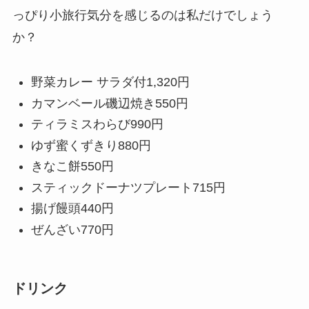
っぴり小旅行気分を感じるのは私だけでしょう
か？
野菜カレー サラダ付
1,320円
カマンベール磯辺焼き
550円
ティラミスわらび
990円
ゆず蜜くずきり
880円
きなこ餅
550円
スティックドーナツプレート
715円
揚げ饅頭
440円
ぜんざい
770円
ドリンク