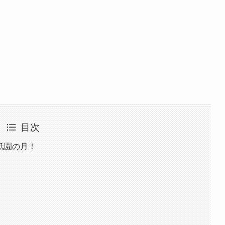
目次
祇園の月！