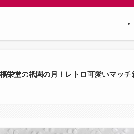
ら福栄堂の祇園の月！レトロ可愛いマッチ