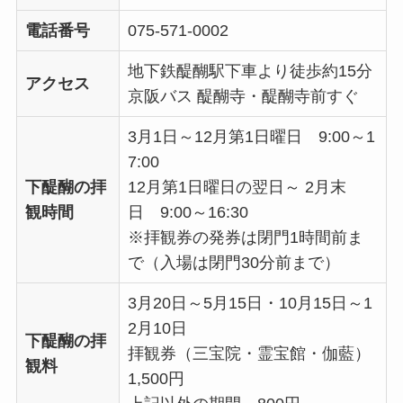
電話番号
075-571-0002
地下鉄醍醐駅下車より徒歩約15分
アクセス
京阪バス 醍醐寺・醍醐寺前すぐ
3月1日～12月第1日曜日 9:00～1
7:00
下醍醐の拝
12月第1日曜日の翌日～ 2月末
観時間
日 9:00～16:30
※拝観券の発券は閉門1時間前ま
で（入場は閉門30分前まで）
3月20日～5月15日・10月15日～1
2月10日
下醍醐の拝
拝観券（三宝院・霊宝館・伽藍）
観料
1,500円