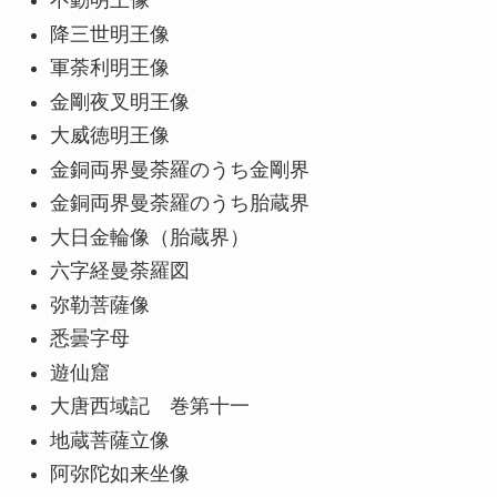
不動明王像
降三世明王像
軍荼利明王像
金剛夜叉明王像
大威徳明王像
金銅両界曼荼羅のうち金剛界
金銅両界曼荼羅のうち胎蔵界
大日金輪像（胎蔵界）
六字経曼荼羅図
弥勒菩薩像
悉曇字母
遊仙窟
大唐西域記 巻第十一
地蔵菩薩立像
阿弥陀如来坐像